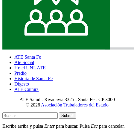
ATE Santa Fe
Ate Social
Hotel UNL ATE
Predio
Historia de Santa Fe
Digesto
ATE Cultura
ATE Salud - Rivadavia 3325 - Santa Fe - CP 3000
© 2026
Asociación Trabajadores del Estado
Submit
Escribe arriba y pulsa
Enter
para buscar. Pulsa
Esc
para cancelar.