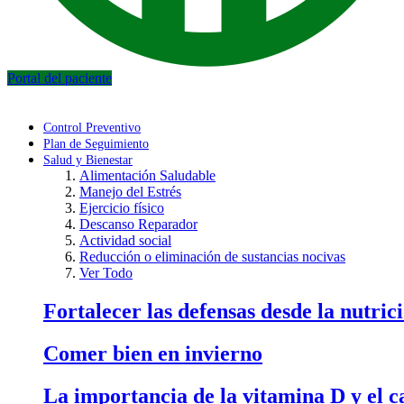
Portal del paciente
Control Preventivo
Plan de Seguimiento
Salud y Bienestar
Alimentación Saludable
Manejo del Estrés
Ejercicio físico
Descanso Reparador
Actividad social
Reducción o eliminación de sustancias nocivas
Ver Todo
Fortalecer las defensas desde la nutric
Comer bien en invierno
La importancia de la vitamina D y el ca