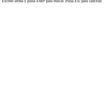
Escribe arriba y pulsa
Enter
para buscar. Pulsa
Esc
para cancelar.