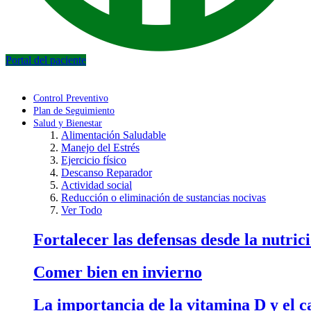
Portal del paciente
Control Preventivo
Plan de Seguimiento
Salud y Bienestar
Alimentación Saludable
Manejo del Estrés
Ejercicio físico
Descanso Reparador
Actividad social
Reducción o eliminación de sustancias nocivas
Ver Todo
Fortalecer las defensas desde la nutric
Comer bien en invierno
La importancia de la vitamina D y el ca