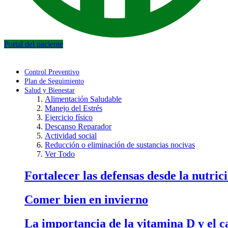
Portal del paciente
Control Preventivo
Plan de Seguimiento
Salud y Bienestar
Alimentación Saludable
Manejo del Estrés
Ejercicio físico
Descanso Reparador
Actividad social
Reducción o eliminación de sustancias nocivas
Ver Todo
Fortalecer las defensas desde la nutric
Comer bien en invierno
La importancia de la vitamina D y el ca